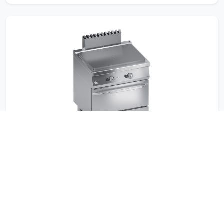
ATA Cooking
K7GTP10FF
COUP DE FEU A GAZ + FOUR GAZ 2/1 GN
Structure en acier inoxydable. Porte de four
moulée et à double paroi et poignée ...